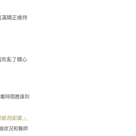
戴滿矯正維持
風吹亂了精心
配戴時間應達到
睡眠時配戴。
齒狀況和醫師