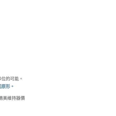
移位的可能。
回原形。
適美維持器價