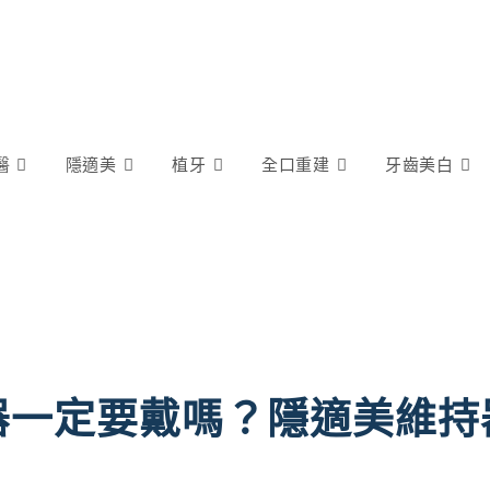
醫
隱適美
植牙
全口重建
牙齒美白
器一定要戴嗎？隱適美維持