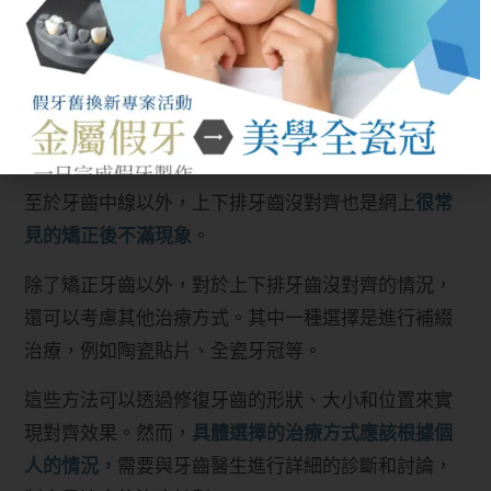
需要進行逐漸而又精確的力量應用，以實現牙齒中線
的調整。此外，矯正過程需要與個體的生理和解剖特
徵相匹配，以獲得最佳的結果。
3.上下排牙齒沒對齊除了矯正還有其他
治療方式嗎？
至於牙齒中線以外，上下排牙齒沒對齊也是網上
很常
見的矯正後不滿現象
。
除了矯正牙齒以外，對於上下排牙齒沒對齊的情況，
還可以考慮其他治療方式。其中一種選擇是進行補綴
治療，例如陶瓷貼片、全瓷牙冠等。
這些方法可以透過修復牙齒的形狀、大小和位置來實
現對齊效果。然而，
具體選擇的治療方式應該根據個
人的情況，
需要與牙齒醫生進行詳細的診斷和討論，