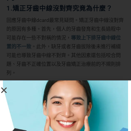
1.矯正牙齒中線沒對齊究竟為什麼？
回應牙齒中線dcard最常見疑問。矯正牙齒中線沒對齊
的原因有多種。首先，個人的牙齒發育和生長過程中
可能存在一些不對稱的情況，
導致上下排牙齒中線位
置的不一致
。此外，缺牙或者牙齒拔除後未進行補綴
可能也導致牙齒中線不對齊。其他因素還包括咬合問
題、牙齒不正確位置以及牙齒矯正治療前的不規則排
列。
2.矯正拉中線為什麼那麼難？
矯正拉中線是一項具有挑戰性的任務，
因為它需要考
慮到多個因素。首先，牙齒的移動需要根據牙齒的位
置、咬合關係以及個人的口腔結構進行精確的計劃和
執行。拉中線涉及到牙齒的旋轉、傾斜或移位，並且