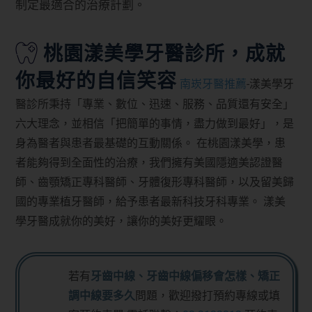
制定最適合的治療計劃。
桃園漾美學牙醫診所，成就
你最好的自信笑容
南崁牙醫推薦
-漾美學牙
醫診所秉持「專業、數位、迅速、服務、品質還有安全」
六大理念，並相信「把簡單的事情，盡力做到最好」，是
身為醫者與患者最基礎的互動關係。 在桃園漾美學，患
者能夠得到全面性的治療，我們擁有美國隱適美認證醫
師、齒顎矯正專科醫師、牙體復形專科醫師，以及留美歸
國的專業植牙醫師，給予患者最新科技牙科專業。 漾美
學牙醫成就你的美好，讓你的美好更耀眼。
若有
牙齒中線、牙齒中線偏移會怎樣、矯正
調中線要多久
問題，歡迎撥打預約專線或填