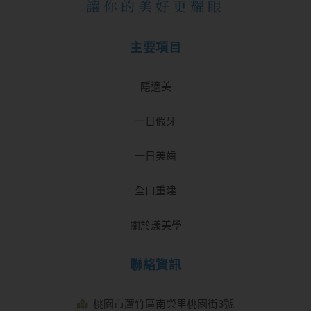
讓你的美好更耀眼
主要項目
隱適美
一日假牙
一日美齒
全口重建
關於漾美學
聯絡資訊
桃園市蘆竹區南榮里桃園街3號