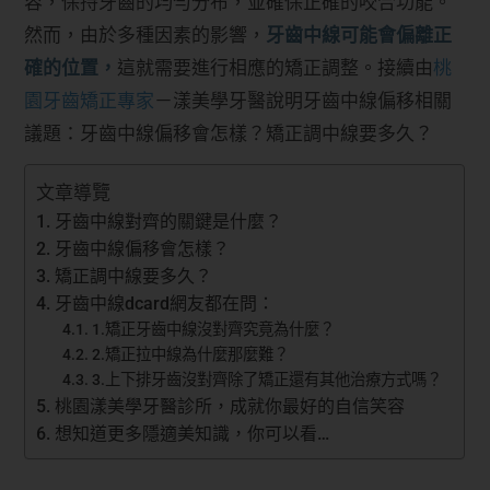
容，保持牙齒的均勻分布，並確保正確的咬合功能。
然而，由於多種因素的影響，
牙齒中線可能會偏離正
確的位置，
這就需要進行相應的矯正調整。接續由
桃
園牙齒矯正專家
－漾美學牙醫說明牙齒中線偏移相關
議題：牙齒中線偏移會怎樣？矯正調中線要多久？
文章導覽
牙齒中線對齊的關鍵是什麼？
牙齒中線偏移會怎樣？
矯正調中線要多久？
牙齒中線dcard網友都在問：
1.矯正牙齒中線沒對齊究竟為什麼？
2.矯正拉中線為什麼那麼難？
3.上下排牙齒沒對齊除了矯正還有其他治療方式嗎？
桃園漾美學牙醫診所，成就你最好的自信笑容
想知道更多隱適美知識，你可以看…