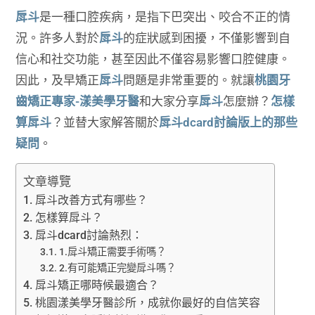
戽斗
是一種口腔疾病，是指下巴突出、咬合不正的情
況。許多人對於
戽斗
的症狀感到困擾，不僅影響到自
信心和社交功能，甚至因此不僅容易影響口腔健康。
因此，及早矯正
戽斗
問題是非常重要的。就讓
桃園牙
齒矯正
專家-漾美學牙醫
和大家分享
戽斗
怎麼辦？
怎樣
算戽斗
？並替大家解答關於
戽斗dcard討論版上的那些
疑問
。
文章導覽
戽斗改善方式有哪些？
怎樣算戽斗？
戽斗dcard討論熱烈：
1.戽斗矯正需要手術嗎？
2.有可能矯正完變戽斗嗎？
戽斗矯正哪時候最適合？
桃園漾美學牙醫診所，成就你最好的自信笑容