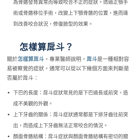
為骨骼發育異常而導致咬合不正的症狀。透過正顎手
術或骨骼移位手術，改變上下顎骨骼的位置，進而達
到改善咬合狀況，修復臉型的效果。
怎樣算戽斗？
關於
怎樣算戽斗
，專業醫師說明，
戽斗
是一種相對容
易被察覺的症狀，通常可以從以下幾個方面來判斷是
否屬於戽斗：
下巴的長度：戽斗症狀常見的是下巴過長或前突，造
成不美觀的外觀。
上下牙齒的關係：戽斗症狀通常都是下排牙齒往前突
出，而造成上下牙齒無法正常咬合的情況。
顏面骨骼結構：戽斗症狀與顏面骨骼結構有密切的關