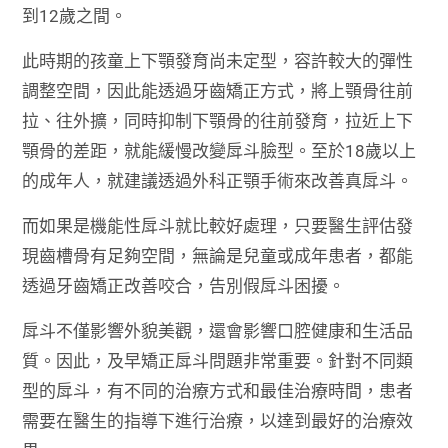
到12歲之間。
此時期的孩童上下顎發育尚未定型，容許較大的彈性
調整空間，因此能透過牙齒矯正方式，將上顎骨往前
拉、往外擴，同時抑制下顎骨的往前發育，拉近上下
顎骨的差距，就能緩慢改變戽斗臉型。至於18歲以上
的成年人，就建議透過外科正顎手術來改善真戽斗。
而如果是機能性戽斗就比較好處理，只要醫生評估發
現齒槽骨有足夠空間，無論是兒童或成年患者，都能
透過牙齒矯正改善咬合，告別假戽斗困擾。
戽斗不僅影響外貌美觀，還會影響口腔健康和生活品
質。因此，及早矯正戽斗問題非常重要。針對不同類
型的戽斗，有不同的治療方式和最佳治療時間，患者
需要在醫生的指導下進行治療，以達到最好的治療效