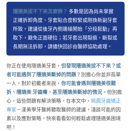
隱適美拔不下來怎麼辦？
多數是因為尚未掌握
正確拆卸角度、牙套貼合度較緊或剛換新副牙套
所致。建議從後牙內側邊緣開始「分段鬆動」再
取下，避免正面硬拉；若牙套出現裂痕、斷裂或
長期無法拆卸，請儘快回診由醫師協助處理。
你正在使用隱適美牙套，
但發現隱適美拔不下來？或
者可能遇到了隱適美斷掉的問題
？別擔心你並非孤單
一人。對於初戴者來說，
你可能會遇到隱適美很難
拆、隱適美 牙齒癢，甚至隱適美斷掉的情況
。但別擔
心，這些問題有解決策略。在本文中，
桃園牙齒矯正
專家
－漾美學牙醫將聽取醫師的建議，淺談可能的因
素以及應對策略。快來看看如何輕鬆處理隱適美困境
吧！