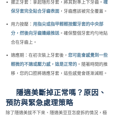
擺正牙套：拿起隱形牙套，將其對準上下牙齒。
確
保牙套完全貼合牙齒表面
，牙齒應該被完全覆蓋。
用力按壓：
用指尖或指甲輕輕按壓牙套的中央部
分，然後向牙齒邊緣推送
。確保整個牙套均勻地貼
合在牙齒上。
適應期：在初次裝上牙套後，
您可能會感覺到一些
輕微的不適或壓力感，這是正常的
。隨著時間的推
移，您的口腔將適應牙套，這些感覺會逐漸減輕。
隱適美斷掉正常嗎？原因、
預防與緊急處理策略
除了隱適美拔不下來、隱適美豆豆怎麼拆的情況，極