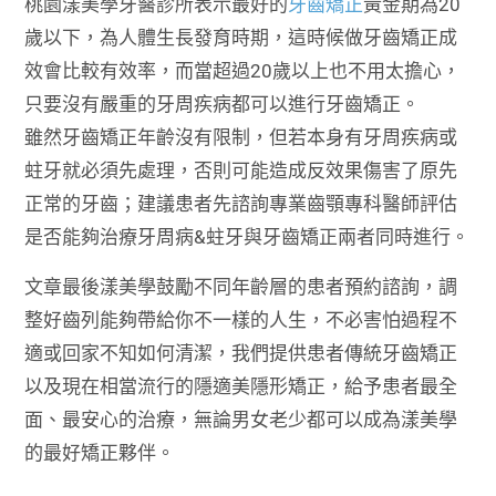
桃園漾美學牙醫診所表示最好的
牙齒矯正
黃金期為20
歲以下，為人體生長發育時期，這時候做牙齒矯正成
效會比較有效率，而當超過20歲以上也不用太擔心，
只要沒有嚴重的牙周疾病都可以進行牙齒矯正。
雖然牙齒矯正年齡沒有限制，但若本身有牙周疾病或
蛀牙就必須先處理，否則可能造成反效果傷害了原先
正常的牙齒；建議患者先諮詢專業齒顎專科醫師評估
是否能夠治療牙周病&蛀牙與牙齒矯正兩者同時進行。
文章最後漾美學鼓勵不同年齡層的患者預約諮詢，調
整好齒列能夠帶給你不一樣的人生，不必害怕過程不
適或回家不知如何清潔，我們提供患者傳統牙齒矯正
以及現在相當流行的隱適美隱形矯正，給予患者最全
面、最安心的治療，無論男女老少都可以成為漾美學
的最好矯正夥伴。