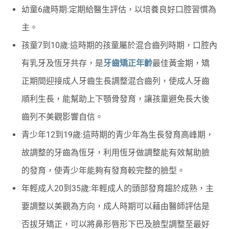
幼童6歲時期:定期給醫生評估，以培養良好口腔習慣為
主。
孩童7到10歲:這時期的孩童屬於混合齒列時期，口腔內
有乳牙及恆牙共存，是
牙齒矯正年齡
最佳黃金期，矯
正期間迎接成人牙齒生長調整混合齒列，使成人牙齒
順利生長，能幫助上下顎骨發育，讓孩童避免長大後
齒列不美觀影響自信。
青少年12到19歲:這時期的青少年為生長發育高峰期，
故調整的牙齒為恆牙，利用恆牙做調整能有效幫助臉
的發育，使青少年能夠有發育較完整的臉型。
年輕成人20到35歲:年輕成人的頭部發育趨於成熟，主
要調整以美觀為方向，成人時期可以藉由醫師評估是
否拔牙矯正，可以將鼻形唇形下巴及臉型調整至最好